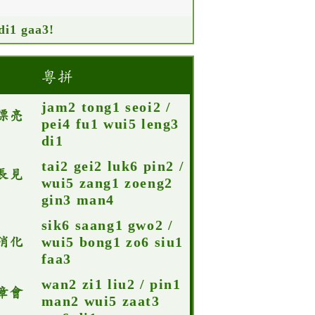
di1 gaa3!
粵拼
jam2 tong1 seoi2 /
漂亮
pei4 fu1 wui5 leng3
di1
tai2 gei2 luk6 pin2 /
長見
wui5 zang1 zoeng2
gin3 man4
sik6 saang1 gwo2 /
消化
wui5 bong1 zo6 siu1
faa3
wan2 zi1 liu2 / pin1
章會
man2 wui5 zaat3