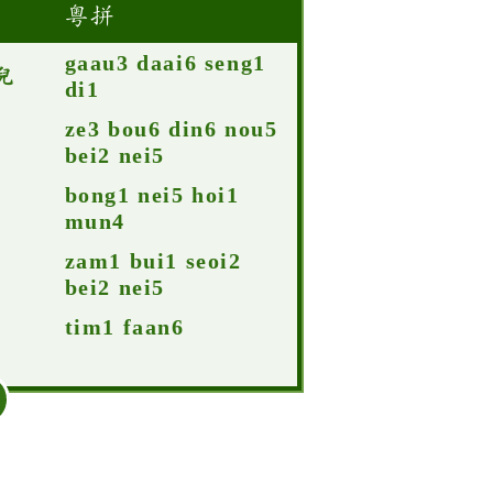
粵拼
gaau3 daai6 seng1
兒
di1
ze3 bou6 din6 nou5
bei2 nei5
bong1 nei5 hoi1
mun4
zam1 bui1 seoi2
bei2 nei5
tim1 faan6