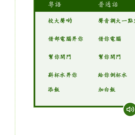
粵語
普通話
校大聲啲
聲音調大一點
借部電腦畀你
借你電腦
幫你開門
幫你開門
斟杯水畀你
給你倒杯水
添飯
加白飯