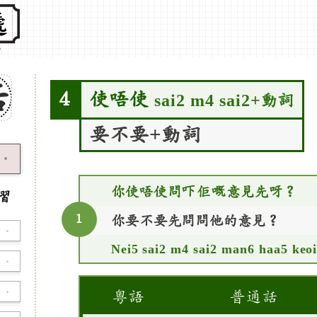
話
使唔使
4
sai2 m4 sai2+動詞
要不要+動詞
·
你使唔使問吓佢嘅意見先呀？
習
1
你要不要先問問他的意見？
·
Nei5 sai2 m4 sai2 man6 haa5 keoi
·
·
粵語
普通話