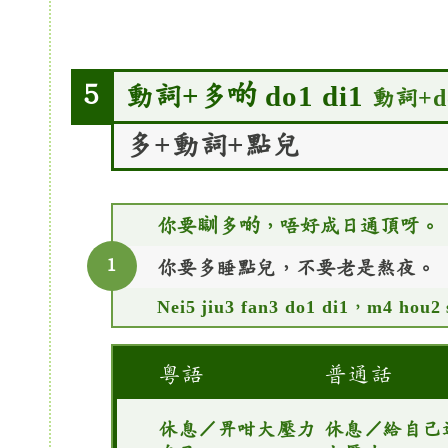
動詞+多啲 do1 di1
5
動詞+do
多+動詞+點兒
你要瞓多啲，唔好成日通頂呀。
1
你要多睡點兒，不要老是熬夜。
Nei5 jiu3 fan3 do1 di1，m4 hou2 
粵語
普通話
休息／畀咁大壓力
休息／給自己