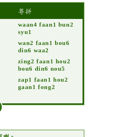
粵拼
waan4 faan1 bun2
syu1
wan2 faan1 bou6
din6 waa2
zing2 faan1 hou2
bou6 din6 nou5
zap1 faan1 hou2
gaan1 fong2
返喇。