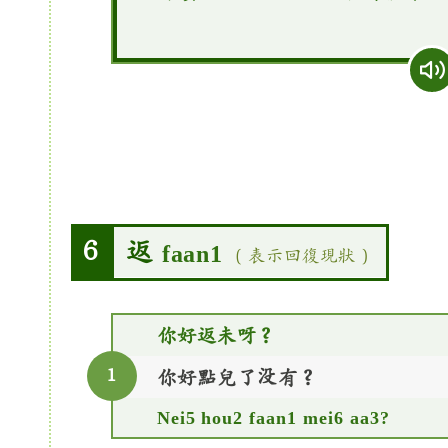
返
6
faan1
（表示回復現狀）
你好返未呀？
1
你好點兒了没有？
Nei5 hou2 faan1 mei6 aa3?