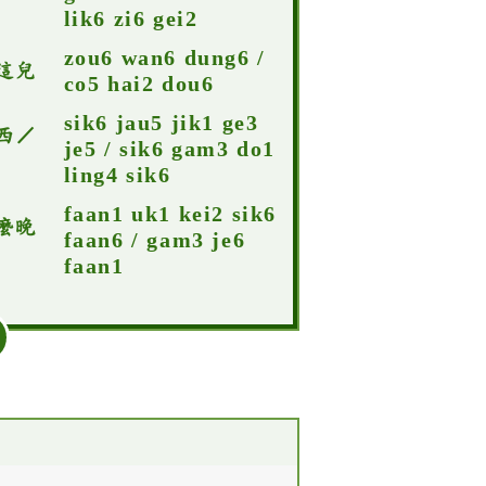
lik6 zi6 gei2
zou6 wan6 dung6 /
這兒
co5 hai2 dou6
sik6 jau5 jik1 ge3
西／
je5 / sik6 gam3 do1
ling4 sik6
faan1 uk1 kei2 sik6
麼晚
faan6 / gam3 je6
faan1