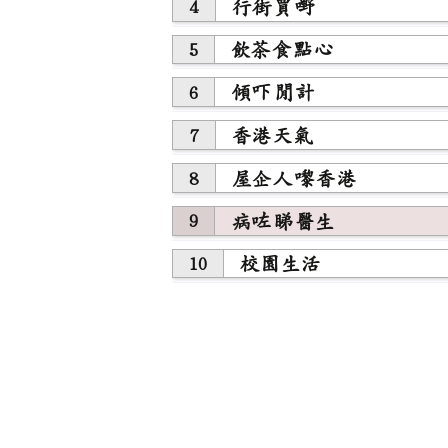
行街買嘢
4
飲茶食點心
5
傾吓閒計
6
香港天氣
7
屋企人嚟香港
8
病咗睇醫生
9
校園生活
10