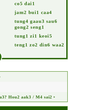
co5 dai1
jam2 bui1 caa4
tung4 gaau3 sau6
gong2 seng1
tung1 zi1 keoi5
teng1 zo2 din6 waa2
。
 aa3? Hou2 aak3 / M4 sai2。