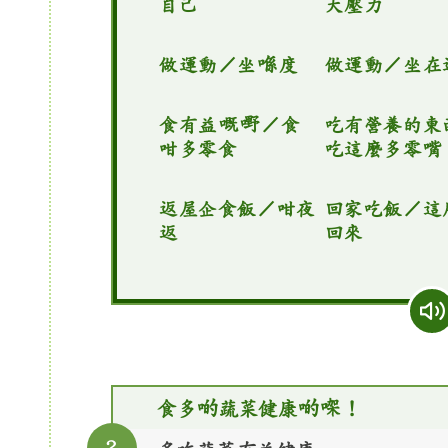
自己
大壓力
做運動／坐喺度
做運動／坐在
食有益嘅嘢／食
吃有營養的東
咁多零食
吃這麼多零嘴
返屋企食飯／咁夜
回家吃飯／這
返
回來
食多啲蔬菜健康啲㗎！