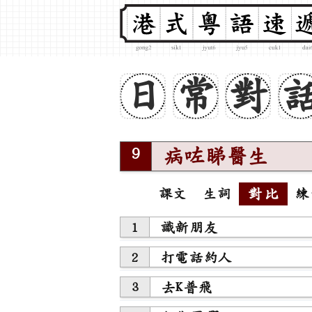
日
常
對
病咗睇醫生
9
對比
課文
生詞
練
識新朋友
1
打電話約人
2
去K普飛
3