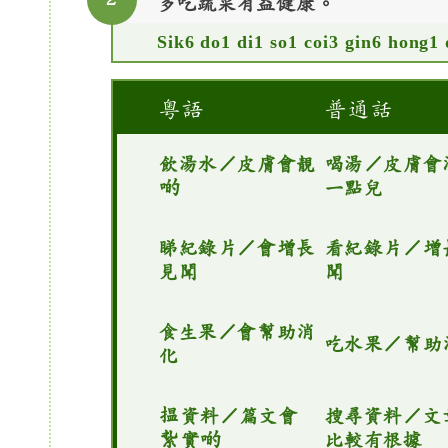
2
多吃蔬菜有益健康。
Sik6 do1 di1 so1 coi3 gin6 hong1 
粵語
普通話
飲湯水／皮膚會靚
喝湯／皮膚會
啲
一點兒
睇紀錄片／會增長
看紀錄片／增
見聞
聞
食生果／會幫助消
吃水果／幫助
化
揾資料／篇文會
搜尋資料／文
紥實啲
比較有根據