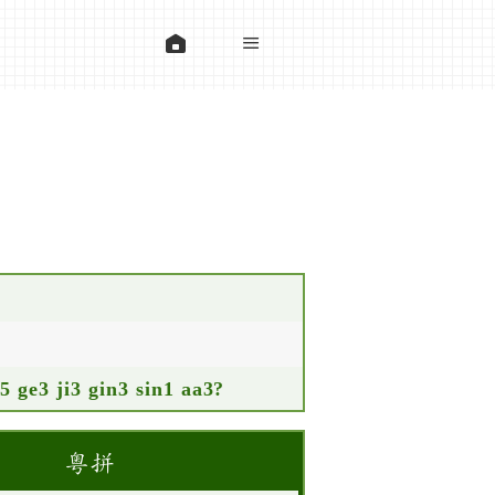
5 ge3 ji3 gin3 sin1 aa3?
粵拼