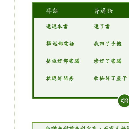
粵語
普通話
還返本書
還了書
揾返部電話
找回了手機
整返好部電腦
修好了電腦
執返好間房
收拾好了屋子
佢哋無耐前先嗌完交，而家又好