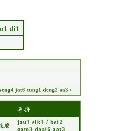
1 di1
seng4 jat6 tung1 deng2 aa3。
粵拼
jau1 sik1 / bei2
這麼
gam3 daai6 aat3