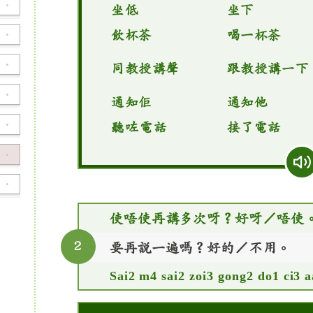
·
坐低
坐下
飲杯茶
喝一杯茶
·
·
同教授講聲
跟教授講一下
·
通知佢
通知他
·
聽咗電話
接了電話
·
·
使唔使再講多次呀？好呀／唔使
2
要再說一遍嗎？好的／不用。
Sai2 m4 sai2 zoi3 gong2 do1 ci3